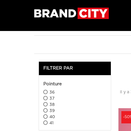
FILTRER PAR
Pointure
Il y a
36
37
38
39
40
-50
41