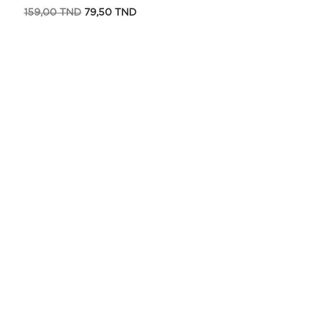
Prix
Prix
159,00 TND
79,50 TND
de
base