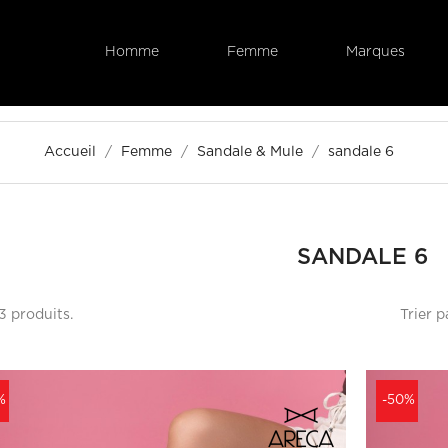
Homme
Femme
Marques
Accueil
Femme
Sandale & Mule
sandale 6
SANDALE 6
Trier p
 3 produits.
%
-50%