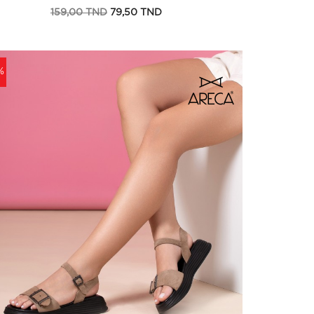
Prix
Prix
159,00 TND
79,50 TND
de
base
%