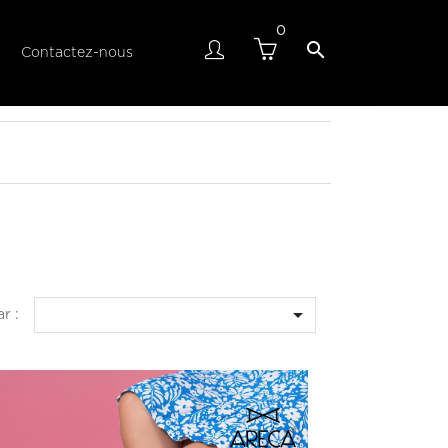
0

Contactez-nous

ar :