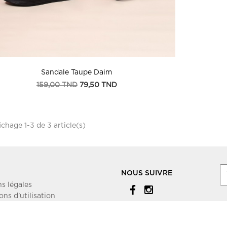
Sandale Taupe Daim
Prix
Prix
159,00 TND
79,50 TND
de
base
ichage 1-3 de 3 article(s)
NOUS SUIVRE
s légales
ons d'utilisation
 site