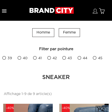

Homme
Femme
Filter par pointure
39
40
41
42
43
44
45
SNEAKER
Affichage 1-9 de 9 article(s)
-40%
-40%