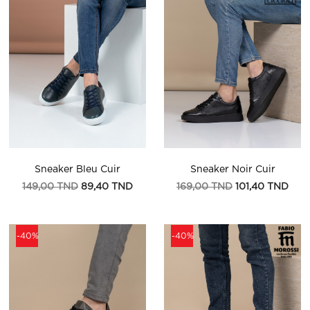
Sneaker Bleu Cuir
Sneaker Noir Cuir
Prix
Prix
Prix
Prix
149,00 TND
89,40 TND
169,00 TND
101,40 TND
de
de
base
base
-40%
-40%