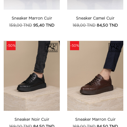
Sneaker Marron Cuir
Sneaker Camel Cuir
Prix
Prix
Prix
Prix
159,00 TND
95,40 TND
169,00 TND
84,50 TND
de
de
base
base
-50%
-50%
Sneaker Noir Cuir
Sneaker Marron Cuir
Prix
Prix
Prix
Prix
169,00 TND
84,50 TND
169,00 TND
84,50 TND