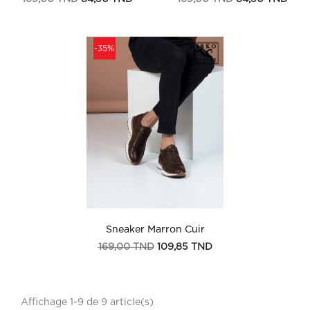
de
de
base
base
-35%
Sneaker Marron Cuir
Prix
Prix
169,00 TND
109,85 TND
de
base
Affichage 1-9 de 9 article(s)