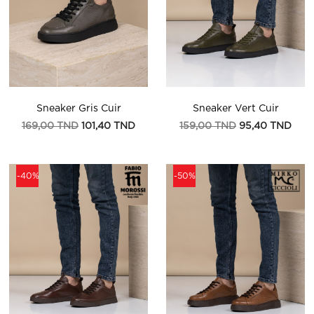
Sneaker Gris Cuir
Sneaker Vert Cuir
Prix
Prix
Prix
Prix
169,00 TND
101,40 TND
159,00 TND
95,40 TND
de
de
base
base
-40%
-50%